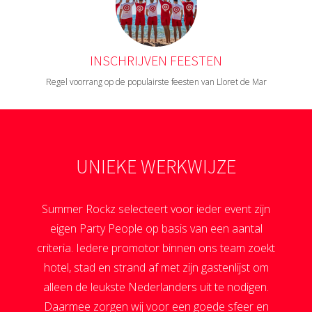
INSCHRIJVEN FEESTEN
Regel voorrang op de populairste feesten van Lloret de Mar
UNIEKE WERKWIJZE
Summer Rockz selecteert voor ieder event zijn
eigen Party People op basis van een aantal
criteria. Iedere promotor binnen ons team zoekt
hotel, stad en strand af met zijn gastenlijst om
alleen de leukste Nederlanders uit te nodigen.
Daarmee zorgen wij voor een goede sfeer en